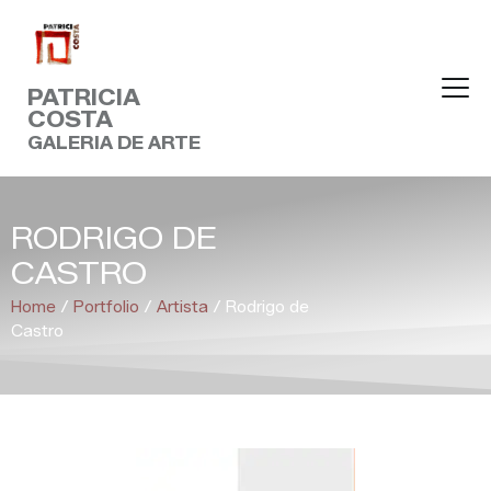
PATRICIA
COSTA
GALERIA DE ARTE
HOME
SOBRE
RODRIGO DE
ARTISTAS
CASTRO
ACERVO
EXPOSIÇÕES
Home
/
Portfolio
/
Artista
/
Rodrigo de
Castro
NOTÍCIAS
CONTATO